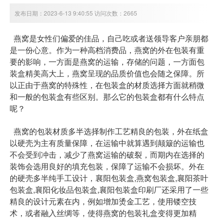
发布日期：2023-6-13 9:40:55 访问次数：2665
燕窝是女性们偏爱的佳品，自己吃或者送领导客户亲朋都
是一份心意。作为一种高档消费品，燕窝的外在包装有重
要的影响，一方面是燕窝的运输，存储的问题，一方面包
装盒精美高大上，燕窝呈现的品质价值也会随之保障。所
以正由于燕窝的特殊性，在包装盒的材质选择方面就稍微
和一般的包装盒有些区别。那么它的包装盒都有什么特点
呢？
燕窝的包装材质多半选择制作工艺精良的包装，外在纸盒
以硬壳为主有质量保障，在运输中就算遇到颠簸的运输也
不会受到冲击，减少了燕窝运输的破裂，而期内在选择的
装饰会选用良好的填充包装，保障了运输不会损坏。外在
襄阳包装盒,燕窝包装盒,襄阳茶叶
的硬壳多半纯手工设计，
包装盒,襄阳化妆品包装盒,襄阳包装盒印刷厂
还采用了一些
精良的设计元素在内，例如增加烫金工艺，使用镂空技
术，或者融入丝绸等，使得燕窝的包装礼盒变得更加精