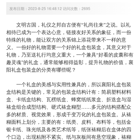
发布日期：2023-8-25 16:48:12 访问次数：2695
文明古国，礼仪之邦自古便有“礼尚往来”之说。以礼
相待已成为一个表达心意，链接友好关系的象征，而一份
特殊的礼物，能让双方的关系锦上添花带来不一样的意
义。一份好的礼物需要一个好的礼盒包装盒，其意义对于
礼物，乃至送礼行均意义重大，一个兼具“好看的皮囊和有
趣灵魂”的礼盒，通常能够相得益彰，提升礼物的价值，襄
阳礼盒包装盒的分类有哪些呢？
一个礼盒的美感与实用性兼具的，所以
襄阳礼盒包装
盒结构是关键的
，常见的包装盒结构计有：简易塑料材料
盒、卡纸盒结构、瓦楞纸盒、蜂窝纸纸浆盒、折迭盒与湿
裱盒组合成型结构、硬式裱盒糊型……多元的结构搭配众
多的材质、视觉效果，形成千变万化的礼盒包装盒。从裱
糊面料上划分，主要的有：纸类、皮料、布料等，包括金
银卡纸、珠光纸及各类艺术纸等，纸张裱糊后在盒体的四
个口边，出现粘附不紧实、纸与灰板间有悬空现象，裱糊